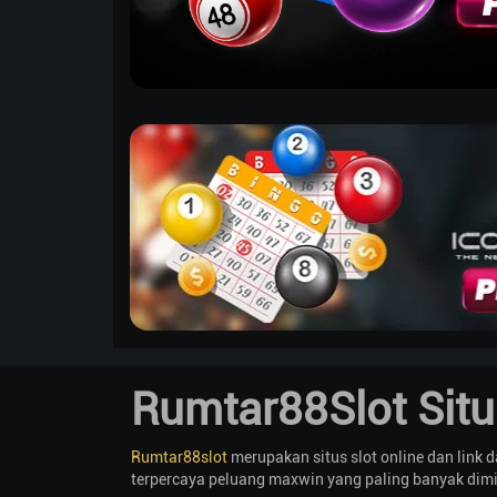
Rumtar88Slot Situ
Rumtar88slot
merupakan situs slot online dan link d
terpercaya peluang maxwin yang paling banyak dimi