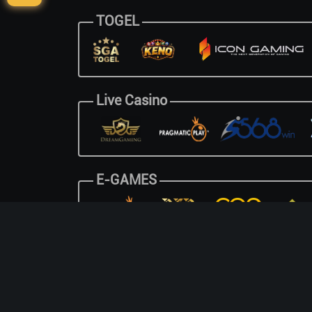
TOGEL
Live Casino
E-GAMES