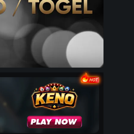
Next
HOT