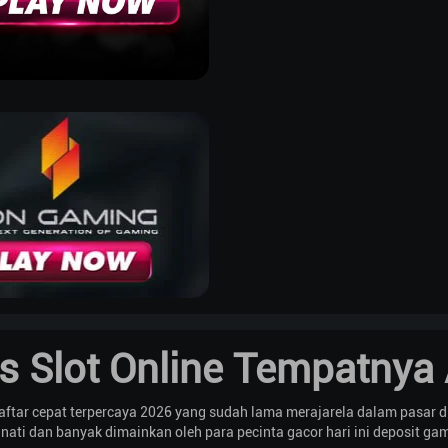
s Slot Online Tempatnya
aftar cepat terpercaya 2026 yang sudah lama merajarela dalam pasar di 
nati dan banyak dimainkan oleh para pecinta gacor hari ini deposit g