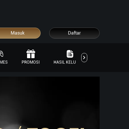
Masuk
Daftar
AMES
PROMOSI
HASIL KELUARAN