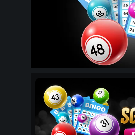
Previous