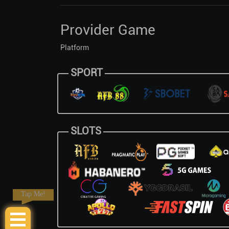
Provider Game
Platform
SPORT
SLOTS
Tap Me!