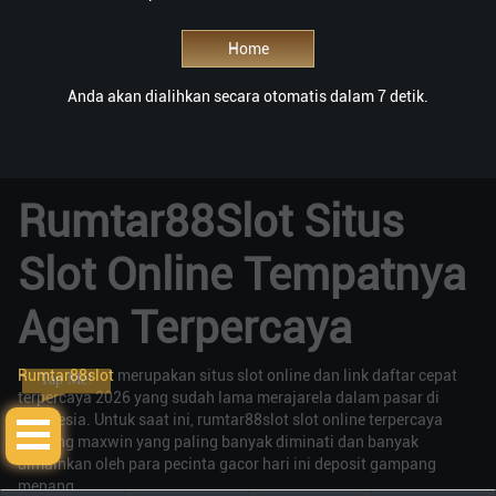
Home
Anda akan dialihkan secara otomatis dalam 7 detik.
Rumtar88Slot Situs
Slot Online Tempatnya
Agen Terpercaya
Rumtar88slot
merupakan situs slot online dan link daftar cepat
Tap Me!
terpercaya 2026 yang sudah lama merajarela dalam pasar di
Indonesia. Untuk saat ini, rumtar88slot slot online terpercaya
peluang maxwin yang paling banyak diminati dan banyak
dimainkan oleh para pecinta gacor hari ini deposit gampang
menang.