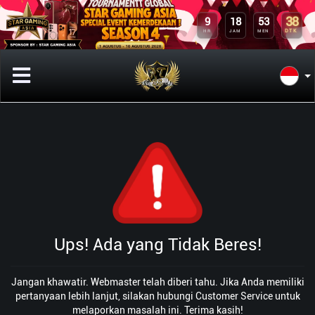
38
9
18
53
DTK
HR
JAM
MEN
Ups! Ada yang Tidak Beres!
Jangan khawatir. Webmaster telah diberi tahu. Jika Anda memiliki
pertanyaan lebih lanjut, silakan hubungi Customer Service untuk
melaporkan masalah ini. Terima kasih!