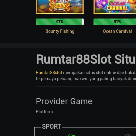
97%
91%
Bounty Fishing
Ocean Carnival
Rumtar88Slot Situ
Rumtar88slot
merupakan situs slot online dan link d
terpercaya peluang maxwin yang paling banyak dimi
Provider Game
Platform
SPORT