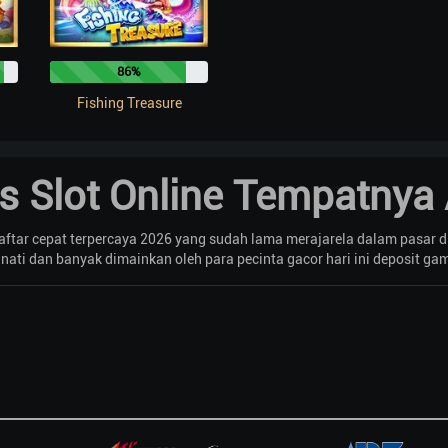
86%
Fishing Treasure
s Slot Online Tempatnya
aftar cepat terpercaya 2026 yang sudah lama merajarela dalam pasar di 
nati dan banyak dimainkan oleh para pecinta gacor hari ini deposit g